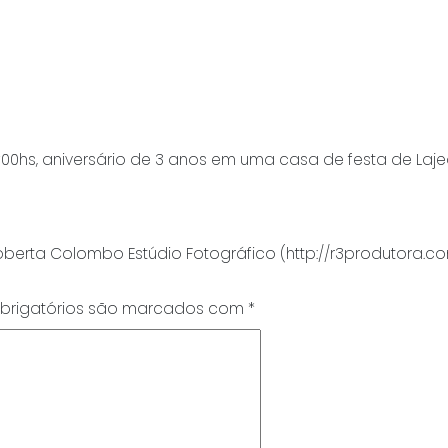
início
7;00hs, aniversário de 3 anos em uma casa de festa de Laj
oberta Colombo Estúdio Fotográfico (http://r3produtora.co
rigatórios são marcados com
*