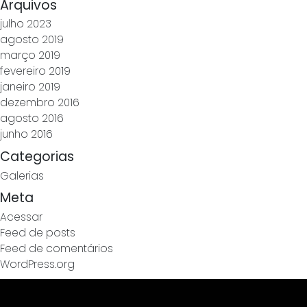
Arquivos
julho 2023
agosto 2019
março 2019
fevereiro 2019
janeiro 2019
dezembro 2016
agosto 2016
junho 2016
Categorias
Galerias
Meta
Acessar
Feed de posts
Feed de comentários
WordPress.org