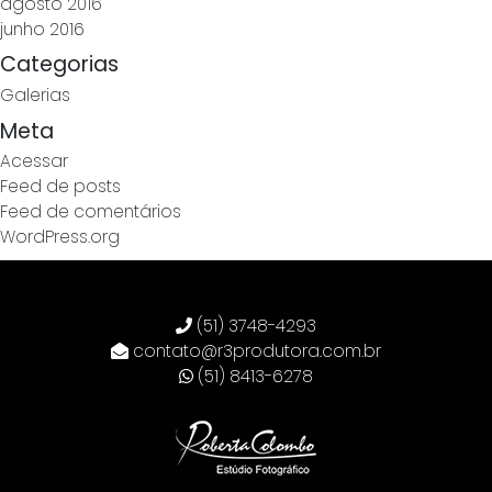
agosto 2016
junho 2016
Categorias
Galerias
Meta
Acessar
Feed de posts
Feed de comentários
WordPress.org
(51) 3748-4293
contato@r3produtora.com.br
(51) 8413-6278