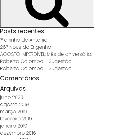
Posts recentes
1° aninho do Antônio
26ª Noite do Engenho
AGOSTO IMPERDÍVEL: Mês de aniversário.
Roberta Colombo – Sugestão
Roberta Colombo – Sugestão
Comentários
Arquivos
julho 2023
agosto 2019
março 2019
fevereiro 2019
janeiro 2019
dezembro 2016